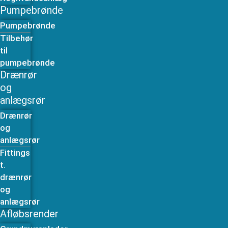
Pumpebrønde
Pumpebrønde
Tilbehør
til
pumpebrønde
Drænrør
og
anlægsrør
Drænrør
og
anlægsrør
Fittings
t.
drænrør
og
anlægsrør
Afløbsrender