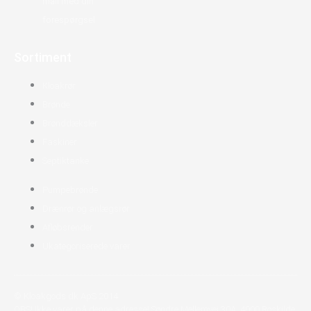
mail med din
forespørgsel
Sortiment
Kloakrør
Brønde
Brønddæksler
Faskiner
Septiktanke
Pumpebrønde
Drænrør og anlægsrør
Afløbsrender
Ukategoriserede varer
© Kloakgods.dk ApS 2014
OBS! Ikke varer på denne adresse! Søndre Mellemvej 30A, 4000 Roskilde