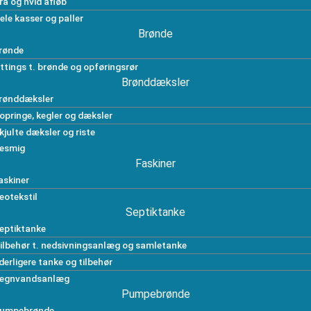
rå og hvid afløb
ele kasser og paller
Brønde
rønde
ittings t. brønde og opføringsrør
Brønddæksler
rønddæksler
opringe, kegler og dæksler
kjulte dæksler og riste
esmig
Faskiner
askiner
eotekstil
Septiktanke
eptiktanke
ilbehør t. nedsivningsanlæg og samletanke
derligere tanke og tilbehør
egnvandsanlæg
Pumpebrønde
umpebrønde