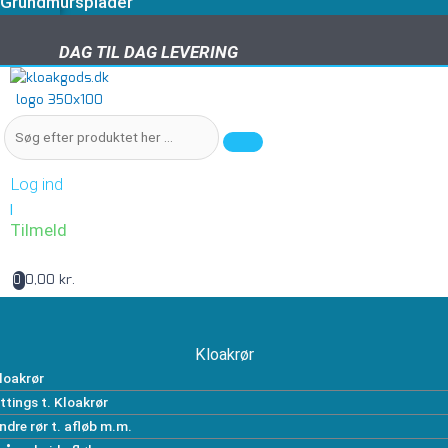
Grundmursplader
DAG TIL DAG LEVERING
DAG TIL DAG LEVERING
Log ind
|
Tilmeld
0,00 kr.
0
Kloakrør
loakrør
ittings t. Kloakrør
ndre rør t. afløb m.m.