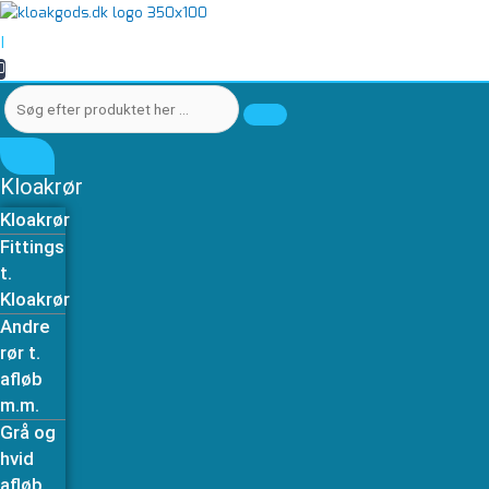
Gå
Søg
Søg
til
efter
efter
|
indholdet
produktet
produktet
0
her
her
…
…
Kloakrør
Kloakrør
Fittings
t.
Kloakrør
Andre
rør t.
afløb
m.m.
Grå og
hvid
afløb