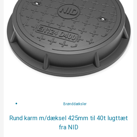
lugttæt
fra
NID
antal
Brønddæksler
Rund karm m/dæksel 425mm til 40t lugttæt
fra NID