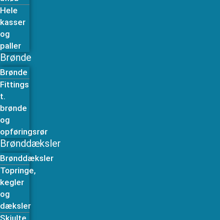
Hele
kasser
og
paller
Brønde
Brønde
Fittings
t.
brønde
og
opføringsrør
Brønddæksler
Brønddæksler
Topringe,
kegler
og
dæksler
Skjulte