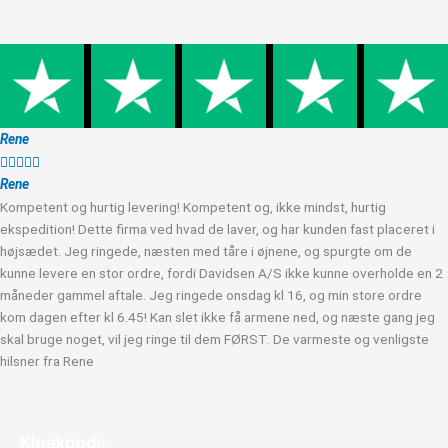
Rene





Rene
Kompetent og hurtig levering! Kompetent og, ikke mindst, hurtig
ekspedition! Dette firma ved hvad de laver, og har kunden fast placeret i
højsædet. Jeg ringede, næsten med tåre i øjnene, og spurgte om de
kunne levere en stor ordre, fordi Davidsen A/S ikke kunne overholde en 2
måneder gammel aftale. Jeg ringede onsdag kl 16, og min store ordre
kom dagen efter kl 6.45! Kan slet ikke få armene ned, og næste gang jeg
skal bruge noget, vil jeg ringe til dem FØRST. De varmeste og venligste
hilsner fra Rene
Kloakgods