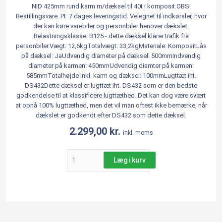
NID 425mm rund karm m/dæksel til 40t i komposit.OBS!
Bestillingsvare. Pt. 7 dages leveringstid. Velegnet til indkørsler, hvor
der kan køre varebiler og personbiler henover dækslet.
Belastningsklasse: B125 - dette dæksel klarer trafik fra
personbiler.Vægt: 12,6kgTotalvægt: 33,2kgMateriale: KompositLås
på dæksel: JaUdvendig diameter på dæksel: 500mmIndvendig
diameter på karmen: 450mmUdvendig diamter på karmen:
585mmTotalhøjde inkl. karm og dæksel: 100mmLugttæt iht.
DS432Dette dæksel er lugttæt iht. DS432 som er den bedste
godkendelse til at klassificere lugttæthed. Det kan dog være svært
at opnå 100% lugttæthed, men det vil man oftest ikke bemærke, når
dækslet er godkendt efter DS432 som dette dæksel.
2.299,00
kr.
inkl. moms
Læg i kurv