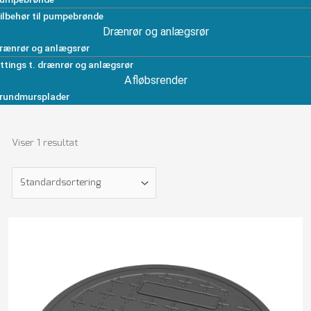
ilbehør til pumpebrønde
Drænrør og anlægsrør
rænrør og anlægsrør
ittings t. drænrør og anlægsrør
Afløbsrender
rundmursplader
Viser 1 resultat
Rund
karm
m/dæksel
425mm
til
40t