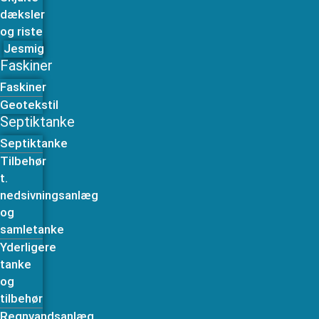
dæksler
og riste
Jesmig
Faskiner
Faskiner
Geotekstil
Septiktanke
Septiktanke
Tilbehør
t.
nedsivningsanlæg
og
samletanke
Yderligere
tanke
og
tilbehør
Regnvandsanlæg