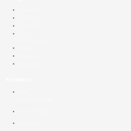
Om Kloakgods
Bruger login
Kontakt side
Salgs &
leveringsbetingelser
Sitemap
Cookie politik
Blog og guides
Kontakt os
Email:
info@kloakgods.dk
CVR-nr: 38715704
Send gerne en