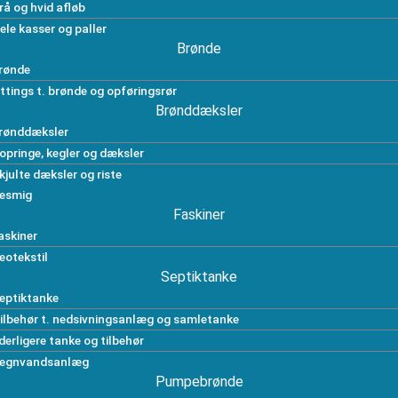
rå og hvid afløb
ele kasser og paller
Brønde
rønde
ittings t. brønde og opføringsrør
Brønddæksler
rønddæksler
opringe, kegler og dæksler
kjulte dæksler og riste
esmig
Faskiner
askiner
eotekstil
Septiktanke
eptiktanke
ilbehør t. nedsivningsanlæg og samletanke
derligere tanke og tilbehør
egnvandsanlæg
Pumpebrønde