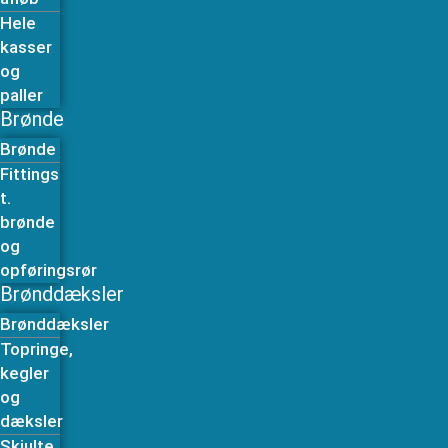
Hele
kasser
og
paller
Brønde
Brønde
Fittings
t.
brønde
og
opføringsrør
Brønddæksler
Brønddæksler
Topringe,
kegler
og
dæksler
Skjulte