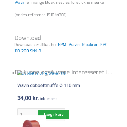
Wavin
er mange kloakmestres foretrukne mærke.
(Anden reference 191044301)
Download
Download certifikat her
NPM_Wavin_Kloakrør_PVC
110-200 SN4-8
Du kunne også være interesseret i…
Wavin dobbeltmuffe Ø 110 mm
34,00
kr.
inkl. moms
Læg i kurv