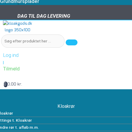
Grundmursplader
DAG TIL DAG LEVERING
DAG TIL DAG LEVERING
Log ind
|
Tilmeld
0,00 kr.
0
Kloakrør
loakrør
ittings t. Kloakrør
ndre rør t. afløb m.m.