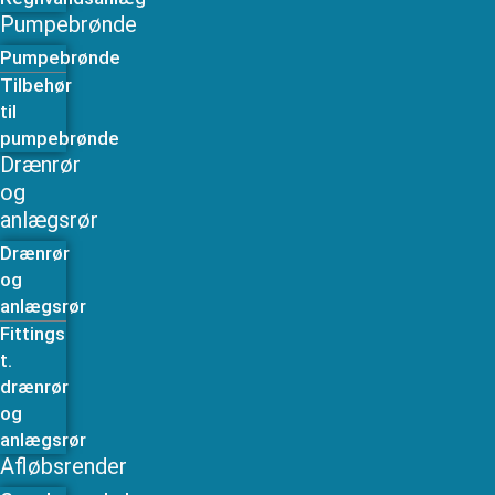
Pumpebrønde
Pumpebrønde
Tilbehør
til
pumpebrønde
Drænrør
og
anlægsrør
Drænrør
og
anlægsrør
Fittings
t.
drænrør
og
anlægsrør
Afløbsrender