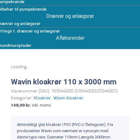
umpebrønde
ilbehør til pumpebrønde
Drænrør og anlægsrør
rænrør og anlægsrør
ittings t. drænrør og anlægsrør
Afløbsrender
rundmursplader
Loading...
Wavin kloakrør 110 x 3000 mm
Varenummer (SKU):
191044300 (S1044300/Z1044301)
Kategorier:
Kloakrør
,
Wavin kloakrør
148,00
kr.
inkl. moms
Almindeligt glat kloakrør i PVC (PVC-U flerlagsrør). Fra
producenten Wavin som nærmest er synonym med
denne type vare. Diameter 110mm Længde 3000mm.