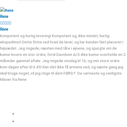
Rene





Rene
Kompetent og hurtig levering! Kompetent og, ikke mindst, hurtig
ekspedition! Dette firma ved hvad de laver, og har kunden fast placeret i
højsædet. Jeg ringede, næsten med tåre i øjnene, og spurgte om de
kunne levere en stor ordre, fordi Davidsen A/S ikke kunne overholde en 2
måneder gammel aftale. Jeg ringede onsdag kl 16, og min store ordre
kom dagen efter kl 6.45! Kan slet ikke få armene ned, og næste gang jeg
skal bruge noget, vil jeg ringe til dem FØRST. De varmeste og venligste
hilsner fra Rene
Kloakgods
Om Kloakgods
Bruger login