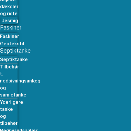
dæksler
og riste
Jesmig
Faskiner
Faskiner
Geotekstil
Septiktanke
Septiktanke
Tilbehør
t.
nedsivningsanlæg
og
samletanke
Yderligere
tanke
og
tilbehør
Regnvandsanlæg