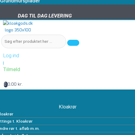
Grundmursplader
DAG TIL DAG LEVERING
DAG TIL DAG LEVERING
Log ind
|
Tilmeld
0,00 kr.
0
Kloakrør
loakrør
ittings t. Kloakrør
ndre rør t. afløb m.m.