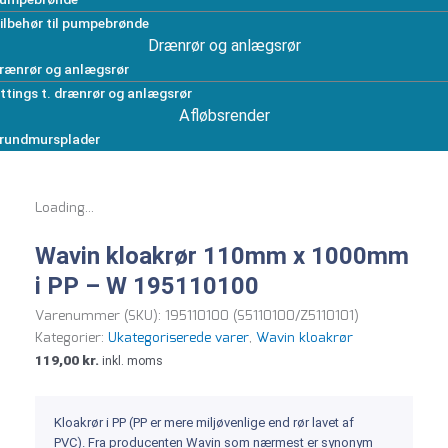
ilbehør til pumpebrønde
Drænrør og anlægsrør
rænrør og anlægsrør
ittings t. drænrør og anlægsrør
Afløbsrender
rundmursplader
Loading...
Wavin kloakrør 110mm x 1000mm
i PP – W 195110100
Varenummer (SKU):
195110100 (S5110100/Z5110101)
Kategorier:
Ukategoriserede varer
,
Wavin kloakrør
119,00
kr.
inkl. moms
Kloakrør i PP (PP er mere miljøvenlige end rør lavet af
PVC). Fra producenten Wavin som nærmest er synonym