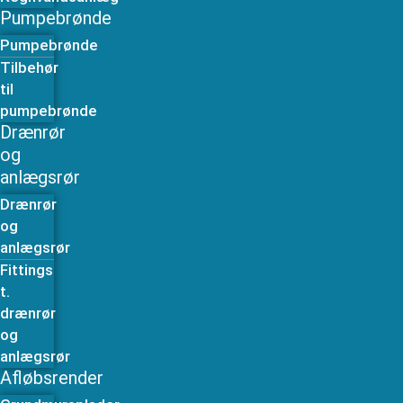
Pumpebrønde
Pumpebrønde
Tilbehør
til
pumpebrønde
Drænrør
og
anlægsrør
Drænrør
og
anlægsrør
Fittings
t.
drænrør
og
anlægsrør
Afløbsrender