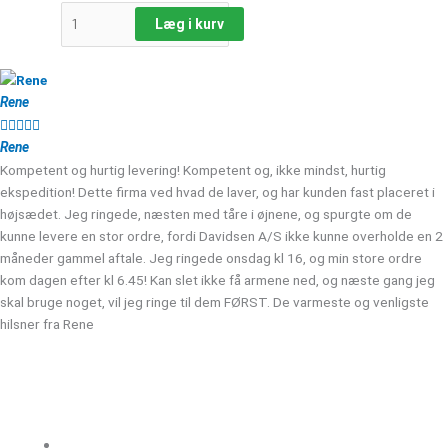
Læg i kurv
Rene





Rene
Kompetent og hurtig levering! Kompetent og, ikke mindst, hurtig
ekspedition! Dette firma ved hvad de laver, og har kunden fast placeret i
højsædet. Jeg ringede, næsten med tåre i øjnene, og spurgte om de
kunne levere en stor ordre, fordi Davidsen A/S ikke kunne overholde en 2
måneder gammel aftale. Jeg ringede onsdag kl 16, og min store ordre
kom dagen efter kl 6.45! Kan slet ikke få armene ned, og næste gang jeg
skal bruge noget, vil jeg ringe til dem FØRST. De varmeste og venligste
hilsner fra Rene
Kloakgods
Om Kloakgods