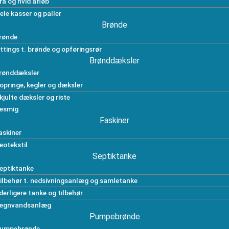
rå og hvid afløb
ele kasser og paller
Brønde
rønde
ittings t. brønde og opføringsrør
Brønddæksler
rønddæksler
opringe, kegler og dæksler
kjulte dæksler og riste
esmig
Faskiner
askiner
eotekstil
Septiktanke
eptiktanke
ilbehør t. nedsivningsanlæg og samletanke
derligere tanke og tilbehør
egnvandsanlæg
Pumpebrønde
umpebrønde