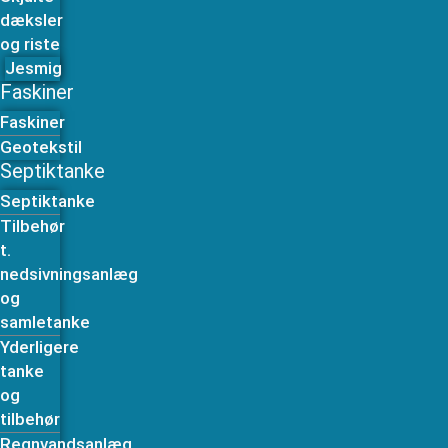
dæksler
og riste
Jesmig
Faskiner
Faskiner
Geotekstil
Septiktanke
Septiktanke
Tilbehør
t.
nedsivningsanlæg
og
samletanke
Yderligere
tanke
og
tilbehør
Regnvandsanlæg