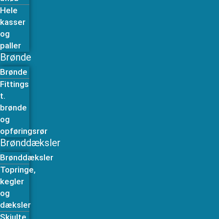
Hele
kasser
og
paller
Brønde
Brønde
Fittings
t.
brønde
og
opføringsrør
Brønddæksler
Brønddæksler
Topringe,
kegler
og
dæksler
Skjulte