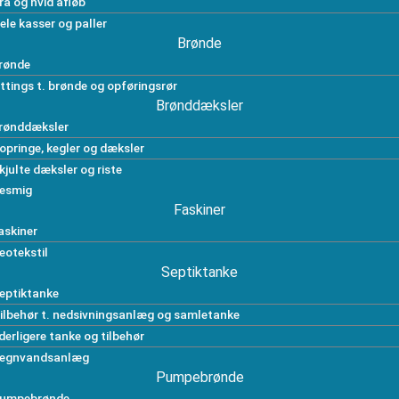
rå og hvid afløb
ele kasser og paller
Brønde
rønde
ittings t. brønde og opføringsrør
Brønddæksler
rønddæksler
opringe, kegler og dæksler
kjulte dæksler og riste
esmig
Faskiner
askiner
eotekstil
Septiktanke
eptiktanke
ilbehør t. nedsivningsanlæg og samletanke
derligere tanke og tilbehør
egnvandsanlæg
Pumpebrønde
umpebrønde