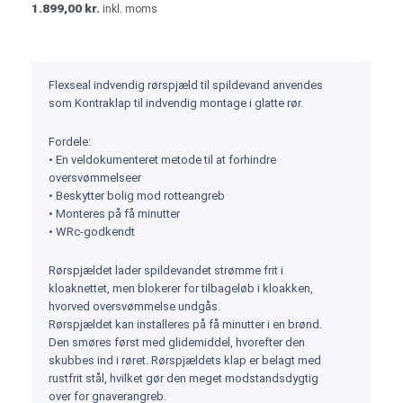
1.899,00
kr.
inkl. moms
Flexseal indvendig rørspjæld til spildevand anvendes
som Kontraklap til indvendig montage i glatte rør.
Fordele:
• En veldokumenteret metode til at forhindre
oversvømmelseer
• Beskytter bolig mod rotteangreb
• Monteres på få minutter
• WRc-godkendt
Rørspjældet lader spildevandet strømme frit i
kloaknettet, men blokerer for tilbageløb i kloakken,
hvorved oversvømmelse undgås.
Rørspjældet kan installeres på få minutter i en brønd.
Den smøres først med glidemiddel, hvorefter den
skubbes ind i røret. Rørspjældets klap er belagt med
rustfrit stål, hvilket gør den meget modstandsdygtig
over for gnaverangreb.