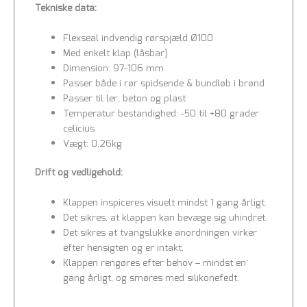
Tekniske data:
Flexseal indvendig rørspjæld Ø100
Med enkelt klap (låsbar)
Dimension: 97-106 mm
Passer både i rør spidsende & bundløb i brønd
Passer til ler, beton og plast
Temperatur bestandighed: -50 til +80 grader
celicius
Vægt: 0,26kg
Drift og vedligehold:
Klappen inspiceres visuelt mindst 1 gang årligt.
Det sikres, at klappen kan bevæge sig uhindret.
Det sikres at tvangslukke anordningen virker
efter hensigten og er intakt.
Klappen rengøres efter behov – mindst en`
gang årligt, og smøres med silikonefedt.