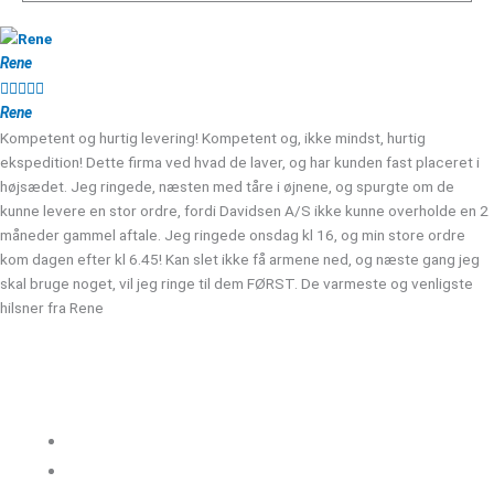
Rene





Rene
Kompetent og hurtig levering! Kompetent og, ikke mindst, hurtig
ekspedition! Dette firma ved hvad de laver, og har kunden fast placeret i
højsædet. Jeg ringede, næsten med tåre i øjnene, og spurgte om de
kunne levere en stor ordre, fordi Davidsen A/S ikke kunne overholde en 2
måneder gammel aftale. Jeg ringede onsdag kl 16, og min store ordre
kom dagen efter kl 6.45! Kan slet ikke få armene ned, og næste gang jeg
skal bruge noget, vil jeg ringe til dem FØRST. De varmeste og venligste
hilsner fra Rene
Kloakgods
Om Kloakgods
Bruger login