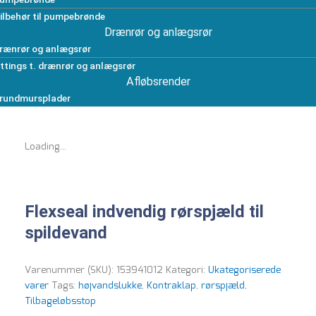
ilbehør til pumpebrønde
Drænrør og anlægsrør
rænrør og anlægsrør
ittings t. drænrør og anlægsrør
Afløbsrender
rundmursplader
Loading...
Flexseal indvendig rørspjæld til
spildevand
Varenummer (SKU):
153941012
Kategori:
Ukategoriserede
varer
Tags:
højvandslukke
,
Kontraklap
,
rørspjæld
,
Tilbageløbsstop