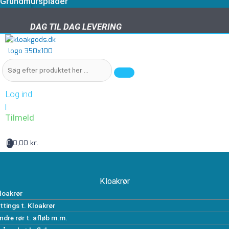
Grundmursplader
DAG TIL DAG LEVERING
DAG TIL DAG LEVERING
Log ind
|
Tilmeld
0,00 kr.
0
Kloakrør
loakrør
ittings t. Kloakrør
ndre rør t. afløb m.m.