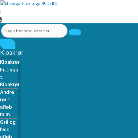
Gå
Søg
Søg
Flexseal
til
efter
efter
indvendig
|
indholdet
produktet
produktet
rørspjæld
0
her
her
til
…
…
spildevand
antal
Kloakrør
Kloakrør
Fittings
t.
Kloakrør
Andre
rør t.
afløb
m.m.
Grå og
hvid
afløb