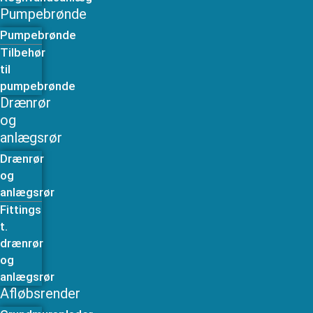
Pumpebrønde
Pumpebrønde
Tilbehør
til
pumpebrønde
Drænrør
og
anlægsrør
Drænrør
og
anlægsrør
Fittings
t.
drænrør
og
anlægsrør
Afløbsrender