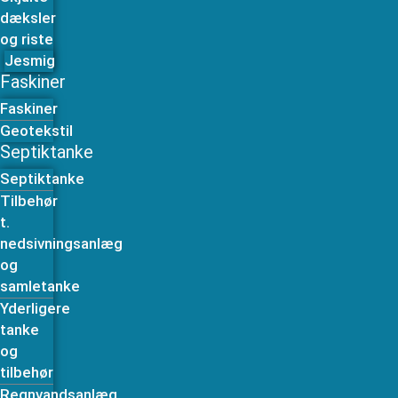
dæksler
og riste
Jesmig
Faskiner
Faskiner
Geotekstil
Septiktanke
Septiktanke
Tilbehør
t.
nedsivningsanlæg
og
samletanke
Yderligere
tanke
og
tilbehør
Regnvandsanlæg