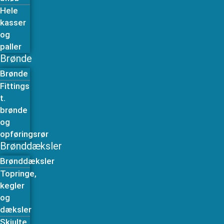
Hele
kasser
og
paller
Brønde
Brønde
Fittings
t.
brønde
og
opføringsrør
Brønddæksler
Brønddæksler
Topringe,
kegler
og
dæksler
Skjulte