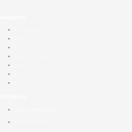
Kloakgods
Om Kloakgods
Bruger login
Kontakt side
Salgs & leveringsbetingelser
Sitemap
Cookie politik
Blog og guides
Kontakt os
Email: info@kloakgods.dk
CVR-nr: 38715704