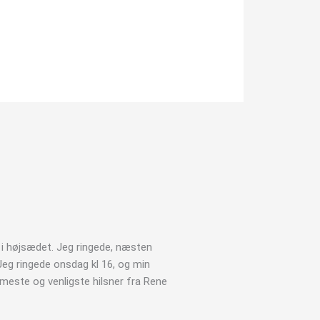
Jens Hansen





Jens
t i højsædet. Jeg ringede, næsten
Vil varmt anbefale kloakgods.dk
Jeg ringede onsdag kl 16, og min
været yderst behjælpelig og lø
rmeste og venligste hilsner fra Rene