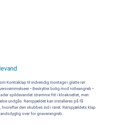
ldevand
m Kontraklap til indvendig montage i glatte rør.
 oversvømmelseer • Beskytter bolig mod rotteangreb •
der spildevandet strømme frit i kloaknettet, men
else undgås. Rørspjældet kan installeres på få
 hvorefter den skubbes ind i røret. Rørspjældets klap
standsdygtig over for gnaverangreb.