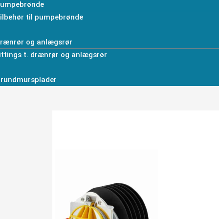
umpebrønde
ilbehør til pumpebrønde
rænrør og anlægsrør
ittings t. drænrør og anlægsrør
rundmursplader
Flexseal
Viser 1 resultat
indvendig
rørspjæld
til
spildevand
antal