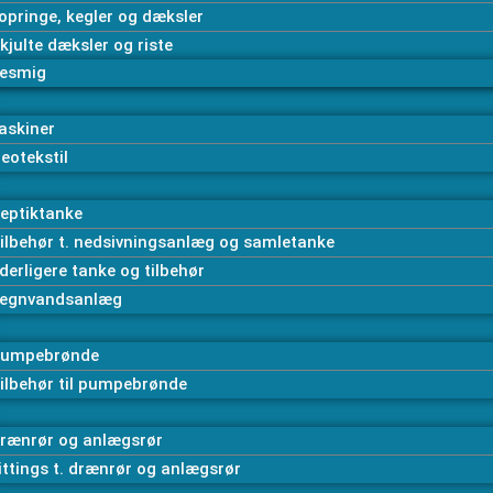
opringe, kegler og dæksler
kjulte dæksler og riste
esmig
askiner
eotekstil
eptiktanke
ilbehør t. nedsivningsanlæg og samletanke
derligere tanke og tilbehør
egnvandsanlæg
umpebrønde
ilbehør til pumpebrønde
rænrør og anlægsrør
ittings t. drænrør og anlægsrør