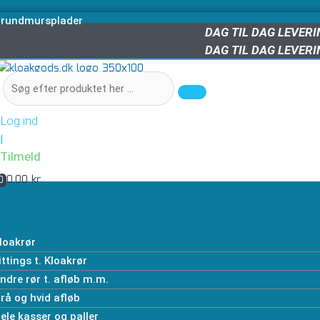
rundmursplader
DAG TIL DAG LEVER
DAG TIL DAG LEVER
Log ind
|
Tilmeld
0,00 kr.
0
loakrør
ittings t. Kloakrør
ndre rør t. afløb m.m.
rå og hvid afløb
ele kasser og paller