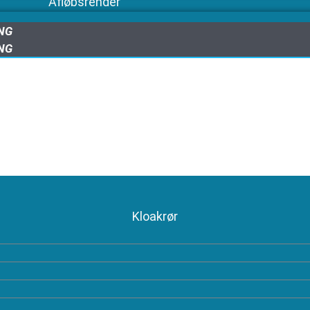
Afløbsrender
ING
ING
Kloakrør