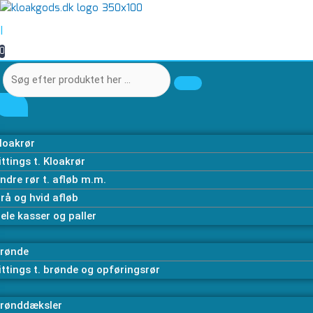
Gå
Søg
Søg
til
efter
efter
|
indholdet
produktet
produktet
0
her
her
…
…
loakrør
ittings t. Kloakrør
ndre rør t. afløb m.m.
rå og hvid afløb
ele kasser og paller
rønde
ittings t. brønde og opføringsrør
rønddæksler