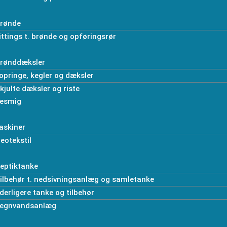
rønde
ittings t. brønde og opføringsrør
rønddæksler
opringe, kegler og dæksler
kjulte dæksler og riste
esmig
askiner
eotekstil
eptiktanke
ilbehør t. nedsivningsanlæg og samletanke
derligere tanke og tilbehør
egnvandsanlæg