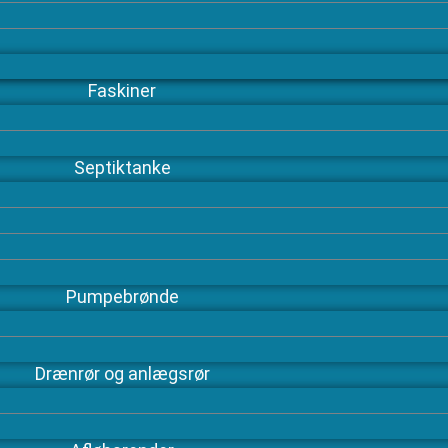
Faskiner
Septiktanke
Pumpebrønde
Drænrør og anlægsrør