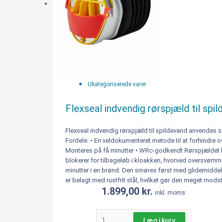
Ukategoriserede varer
Flexseal indvendig rørspjæld til spi
Flexseal indvendig rørspjæld til spildevand anvendes so
Fordele: • En veldokumenteret metode til at forhindre
Monteres på få minutter • WRc-godkendt Rørspjældet la
blokerer for tilbageløb i kloakken, hvorved oversvømm
minutter i en brønd. Den smøres først med glidemiddel,
er belagt med rustfrit stål, hvilket gør den meget mod
1.899,00
kr.
inkl. moms
Læg i kurv